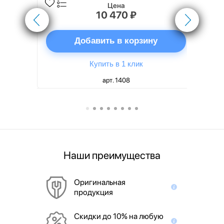
Цена
10 470 ₽
ну
Добавить в корзину
Купить в 1 клик
арт. 1408
Наши преимущества
Оригинальная
продукция
Скидки до 10% на любую