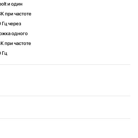
olt и один
К при частоте
0 Гц через
ержка одного
К при частоте
0 Гц