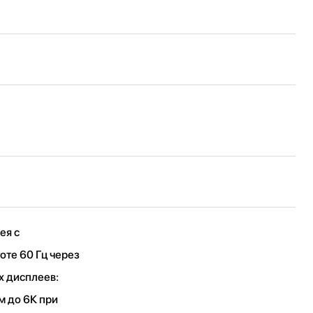
ея с
оте 60 Гц через
х дисплеев:
м до 6К при