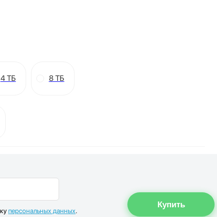
4 ТБ
8 ТБ
тку
персональных данных
.