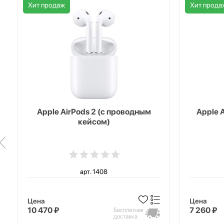
Хит продаж
Хит прода
Apple AirPods 2 (с проводным
Apple 
кейсом)
арт. 1408
Цена
Цена
10 470 ₽
7 260 ₽
Бесплатная
доставка