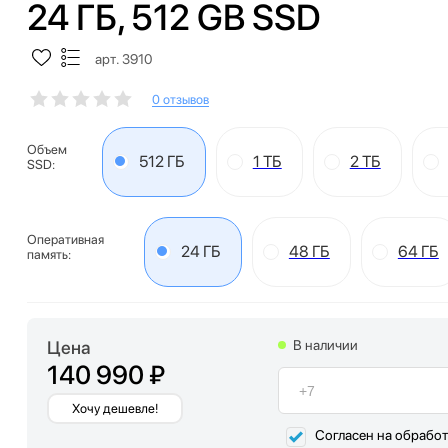
24 ГБ, 512 GB SSD
арт. 3910
0 отзывов
Объем
512 ГБ
1 ТБ
2 ТБ
SSD:
Оперативная
24 ГБ
48 ГБ
64 ГБ
память:
Цена
В наличии
140 990 ₽
Хочу дешевле!
Согласен на обрабо