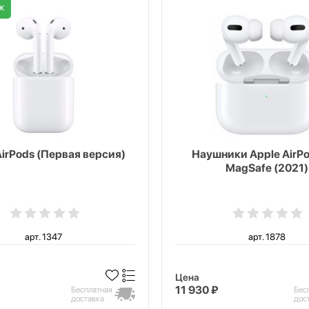
ж
AirPods (Первая версия)
Наушники Apple AirPo
MagSafe (2021)
арт. 1347
арт. 1878
Цена
11 930 ₽
Бесплатная
Бес
доставка
дос