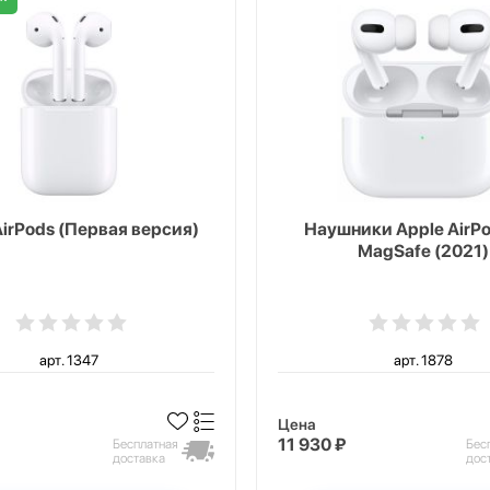
AirPods (Первая версия)
Наушники Apple AirPo
MagSafe (2021)
арт. 1347
арт. 1878
Цена
11 930 ₽
Бесплатная
Бес
доставка
дос