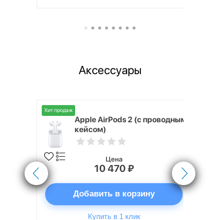
Аксессуары
Хит продаж
Хит продаж
nterStep
Apple AirPods 2 (с проводным
FT-T METAL
кейсом)
Цена
10 470 ₽
ну
Добавить в корзину
Купить в 1 клик