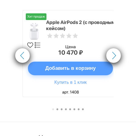
Хит продаж
Хит продаж
nterStep
Apple AirPods 2 (с проводным
FT-T METAL
кейсом)
Цена
10 470 ₽
ну
Добавить в корзину
Купить в 1 клик
арт. 1408