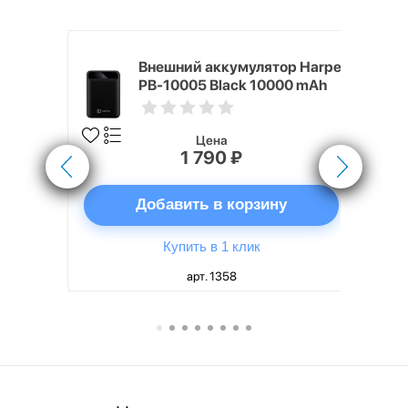
nterStep
Внешний аккумулятор Harper
-T METAL
PB-10005 Black 10000 mAh
Цена
1 790 ₽
ну
Добавить в корзину
Купить в 1 клик
арт. 1358