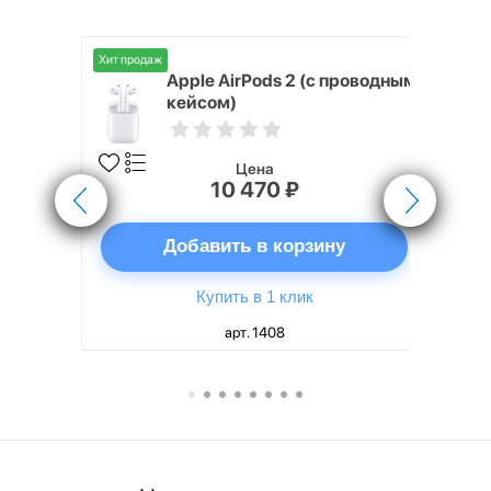
Хит продаж
Хит продаж
nterStep
Apple AirPods 2 (с проводным
FT-T METAL
кейсом)
Цена
10 470 ₽
ну
Добавить в корзину
Купить в 1 клик
арт. 1408