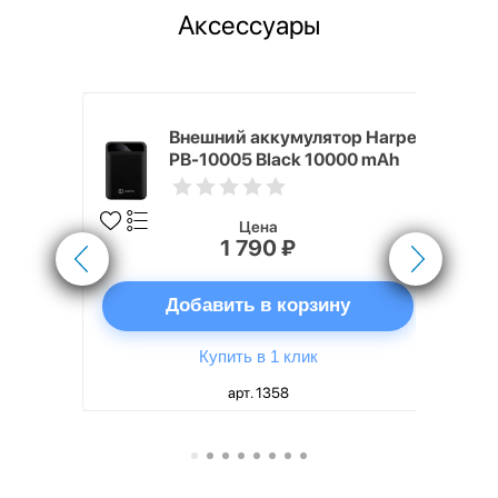
Аксессуары
nterStep
Внешний аккумулятор Harper
-T METAL
PB-10005 Black 10000 mAh
Цена
1 790 ₽
ну
Добавить в корзину
Купить в 1 клик
арт. 1358