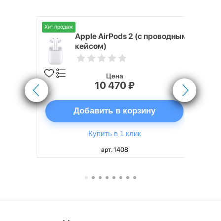
Хит продаж
Хит продаж
nterStep
Apple AirPods 2 (с проводным
FT-T METAL
кейсом)
Цена
10 470 ₽
ну
Добавить в корзину
Купить в 1 клик
арт. 1408