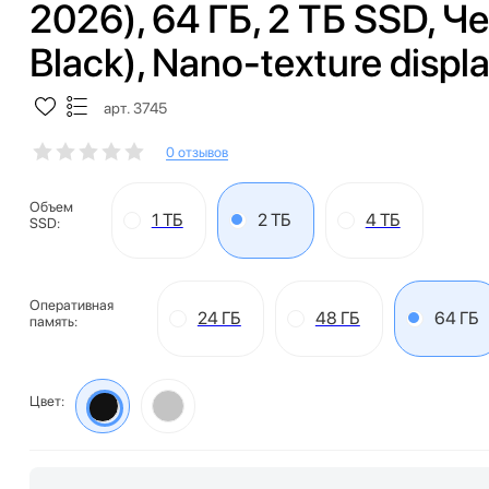
2026), 64 ГБ, 2 ТБ SSD, 
Black), Nano-texture displ
арт. 3745
0 отзывов
Объем
1 ТБ
2 ТБ
4 ТБ
SSD:
Оперативная
24 ГБ
48 ГБ
64 ГБ
память:
Цвет: