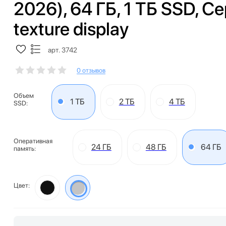
2026), 64 ГБ, 1 ТБ SSD, С
texture display
арт. 3742
0 отзывов
Объем
1 ТБ
2 ТБ
4 ТБ
SSD:
Оперативная
24 ГБ
48 ГБ
64 ГБ
память:
Цвет: