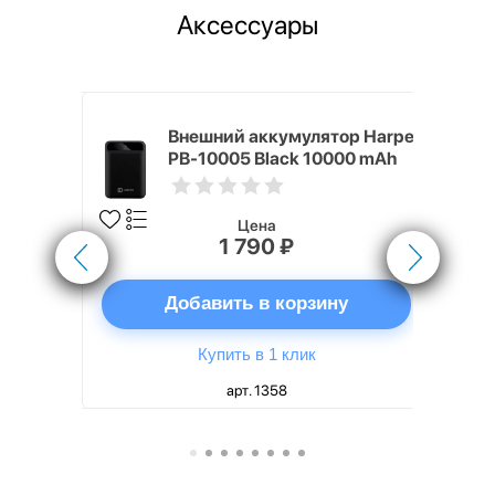
Аксессуары
nterStep
Внешний аккумулятор Harper
-T METAL
PB-10005 Black 10000 mAh
Цена
1 790 ₽
ну
Добавить в корзину
Купить в 1 клик
арт. 1358