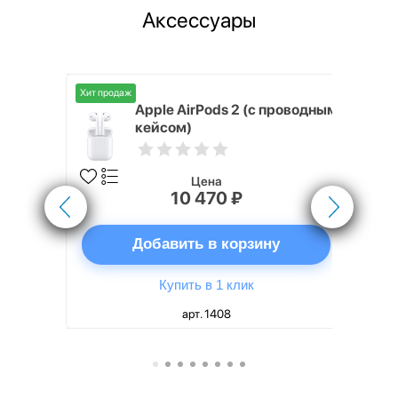
Аксессуары
Хит продаж
Хит продаж
nterStep
Apple AirPods 2 (с проводным
FT-T METAL
кейсом)
Цена
10 470 ₽
ну
Добавить в корзину
Купить в 1 клик
арт. 1408