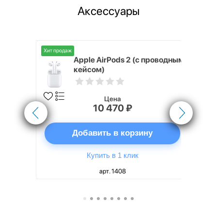
Аксессуары
Хит продаж
Хит продаж
nterStep
Apple AirPods 2 (с проводным
FT-T METAL
кейсом)
Цена
10 470 ₽
ну
Добавить в корзину
Купить в 1 клик
арт. 1408