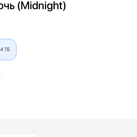
очь (Midnight)
4 ТБ