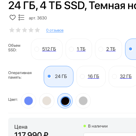
24 ГБ, 4 ТБ SSD, Темная н
арт. 3630
0 отзывов
Объем
512 ГБ
1 ТБ
2 ТБ
SSD:
Оперативная
24 ГБ
16 ГБ
32 ГБ
память:
Цвет:
Цена
В наличии
117 990 ₽