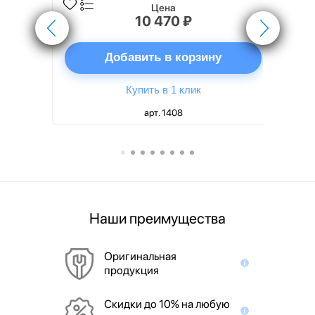
Цена
10 470 ₽
ну
Добавить в корзину
Купить в 1 клик
арт. 1408
Наши преимущества
Оригинальная
продукция
Скидки до 10% на любую