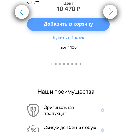
Цена
10 470 ₽
ну
Добавить в корзину
Купить в 1 клик
арт. 1408
Наши преимущества
Оригинальная
продукция
Скидки до 10% на любую