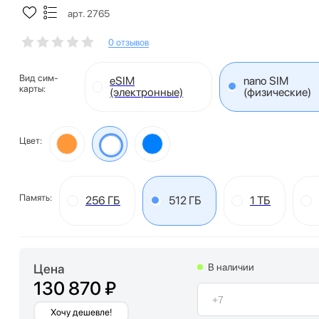
арт. 2765
0 отзывов
Вид сим-
eSIM
nano SIM
карты:
(электронные)
(физические)
Цвет:
Память:
256 ГБ
512 ГБ
1 ТБ
Цена
В наличии
130 870 ₽
Хочу дешевле!