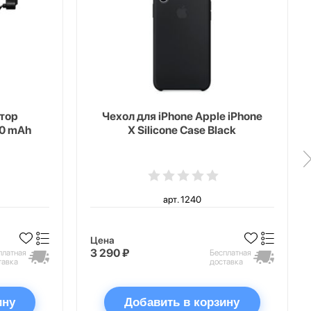
тор
Чехол для iPhone Apple iPhone
00 mAh
X Silicone Case Black
арт. 1240
Цена
3 290 ₽
платная
Бесплатная
тавка
доставка
ину
Добавить в корзину