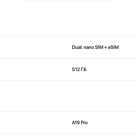
Dual: nano SIM + eSIM
512 ГБ
A19 Pro