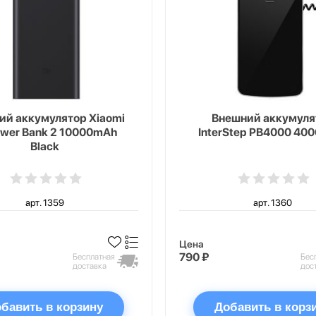
ий аккумулятор Xiaomi
Внешний аккумуля
ower Bank 2 10000mAh
InterStep PB4000 40
Black
арт. 1359
арт. 1360
Цена
790 ₽
Бесплатная
Бес
доставка
дос
бавить в корзину
Добавить в корз