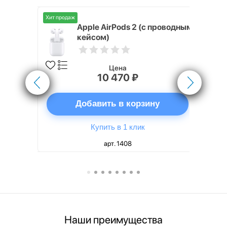
Хит продаж
Хит продаж
nterStep
Apple AirPods 2 (с проводным
FT-T METAL
кейсом)
Цена
10 470 ₽
ну
Добавить в корзину
Купить в 1 клик
арт. 1408
Наши преимущества