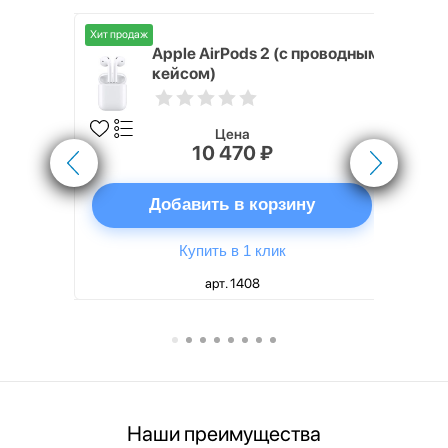
Хит продаж
Хит продаж
nterStep
Apple AirPods 2 (с проводным
FT-T METAL
кейсом)
Цена
10 470 ₽
ну
Добавить в корзину
Купить в 1 клик
арт. 1408
Наши преимущества