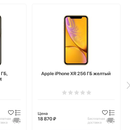
 ГБ,
Apple iPhone XR 256 ГБ желтый
M
Цена
18 870 ₽
платная
Бесплатная
тавка
доставка