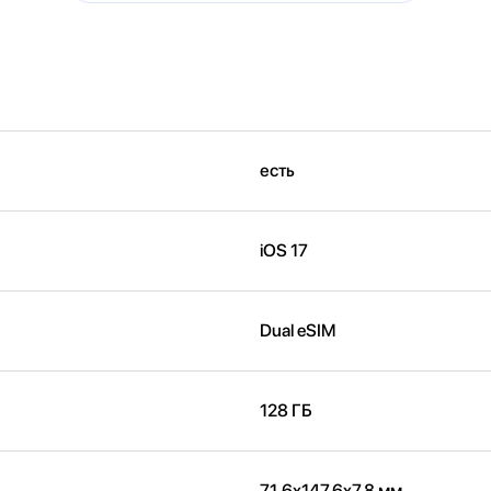
есть
iOS 17
Dual eSIM
128 ГБ
71.6x147.6x7.8 мм