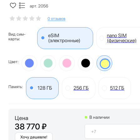
арт. 2056
0 отзывов
Вид сим-
eSIM
nano SIM
карты:
(электронные)
(физические)
Цвет:
Память:
128 ГБ
256 ГБ
512 ГБ
Цена
В наличии
38 770 ₽
Хочу дешевле!