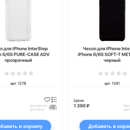
л для iPhone InterStep
Чехол для iPhone Int
e 6/6S PURE-CASE ADV
iPhone 6/6S SOFT-T ME
прозрачный
черный
арт. 1278
арт. 1281
Цена
1 390 ₽
Бесплатная
Бес
доставка
дос
бавить в корзину
Добавить в корз