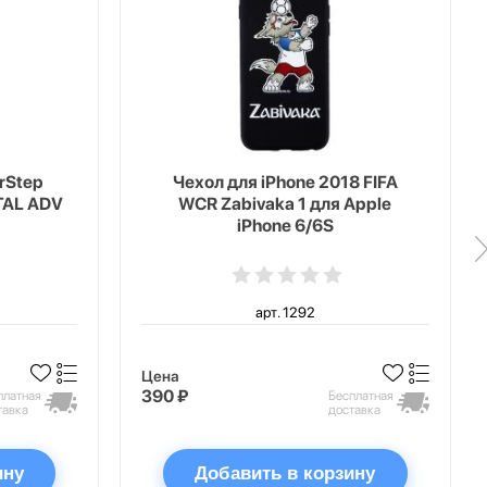
erStep
Чехол для iPhone 2018 FIFA
TAL ADV
WCR Zabivaka 1 для Apple
iPhone 6/6S
арт. 1292
Цена
390 ₽
платная
Бесплатная
тавка
доставка
ину
Добавить в корзину