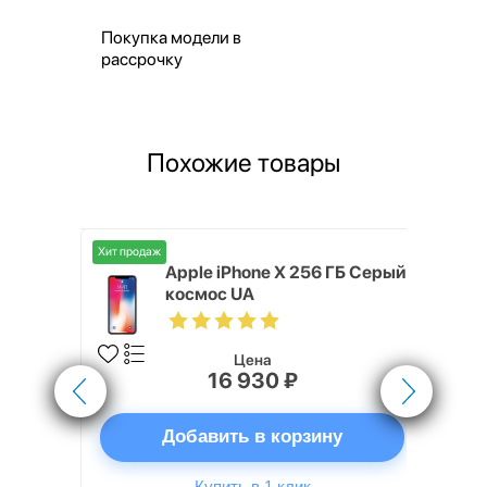
Покупка модели в
рассрочку
Похожие товары
Хит продаж
Хит продаж
ГБ Серый
Apple iPhone X 256 ГБ Серый
космос UA
Цена
16 930 ₽
ну
Добавить в корзину
Купить в 1 клик