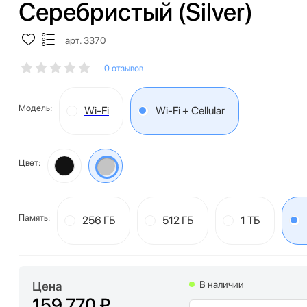
Серебристый (Silver)
арт. 3370
0 отзывов
Модель:
Wi-Fi
Wi-Fi + Cellular
Цвет:
Память:
256 ГБ
512 ГБ
1 ТБ
Цена
В наличии
159 770 ₽