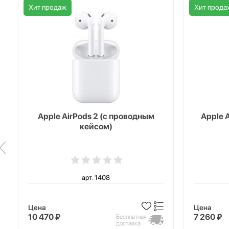
Хит продаж
Хит прода
Apple AirPods 2 (с проводным
Apple 
кейсом)
арт. 1408
Цена
Цена
10 470 ₽
7 260 ₽
Бесплатная
доставка