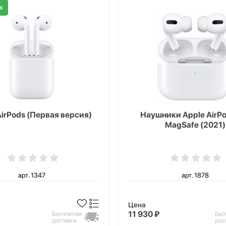
ж
AirPods (Первая версия)
Наушники Apple AirPo
MagSafe (2021)
арт. 1347
арт. 1878
Цена
11 930 ₽
Бесплатная
Бес
доставка
дос