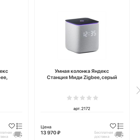
екс
Умная колонка Яндекс
ee,
Станция Миди Zigbee, серый
арт. 2172
Цена
13 970 ₽
платная
Бесплатная
тавка
доставка