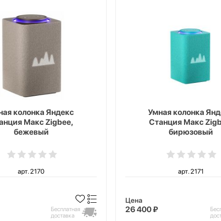
ная колонка Яндекс
Умная колонка Янд
анция Макс Zigbee,
Станция Макс Zigb
бежевый
бирюзовый
арт. 2170
арт. 2171
Цена
26 400 ₽
Бесплатная
Бес
доставка
дос