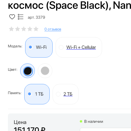
космос (Space Black), Nan
арт. 3379
0 отзывов
Модель:
Wi-Fi
Wi-Fi + Cellular
Цвет:
Память:
1 ТБ
2 ТБ
Цена
В наличии
151 170 ₽