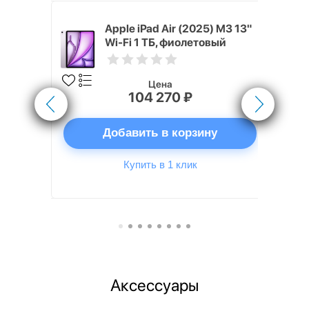
5) M3 13"
Apple iPad Air (2025) M3 13"
етовый
Wi-Fi 1 ТБ, фиолетовый
Цена
104 270 ₽
ну
Добавить в корзину
Купить в 1 клик
Аксессуары