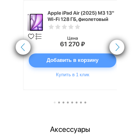
 (2024) 128
Apple iPad Air (2025) M3 13"
вый
Wi-Fi 128 ГБ, фиолетовый
Цена
61 270 ₽
ну
Добавить в корзину
Купить в 1 клик
Аксессуары