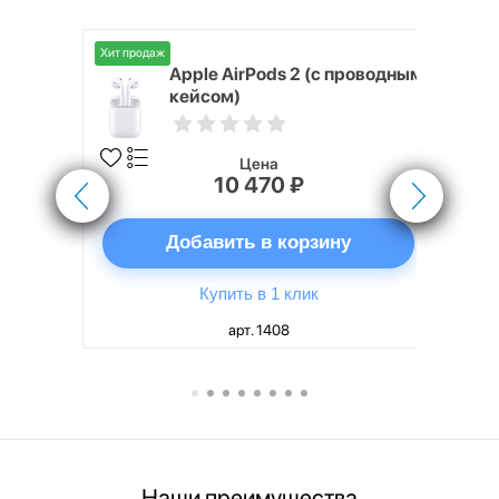
Хит продаж
Хит продаж
nterStep
Apple AirPods 2 (с проводным
FT-T METAL
кейсом)
Цена
10 470 ₽
ну
Добавить в корзину
Купить в 1 клик
арт. 1408
Наши преимущества