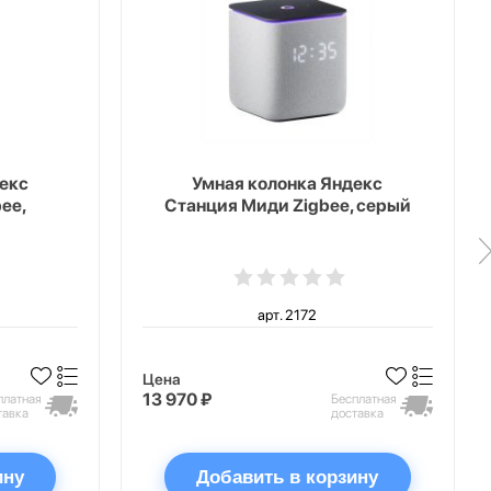
екс
Умная колонка Яндекс
ee,
Станция Миди Zigbee, серый
арт. 2172
Цена
13 970 ₽
платная
Бесплатная
тавка
доставка
ину
Добавить в корзину