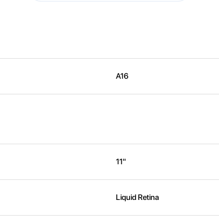
A16
11"
Liquid Retina