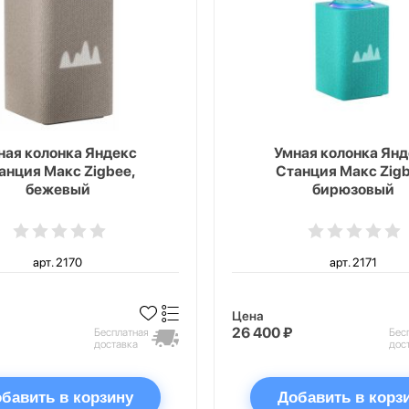
ная колонка Яндекс
Умная колонка Янд
анция Макс Zigbee,
Станция Макс Zigb
бежевый
бирюзовый
арт. 2170
арт. 2171
Цена
26 400 ₽
Бесплатная
Бес
доставка
дос
бавить в корзину
Добавить в корз