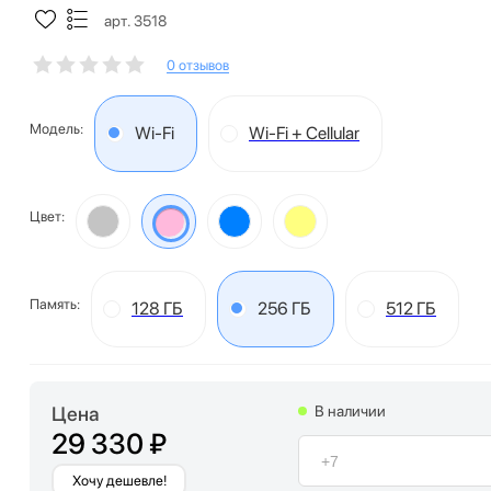
арт. 3518
0 отзывов
Модель:
Wi-Fi
Wi-Fi + Cellular
Цвет:
Память:
128 ГБ
256 ГБ
512 ГБ
Цена
В наличии
29 330 ₽
Хочу дешевле!